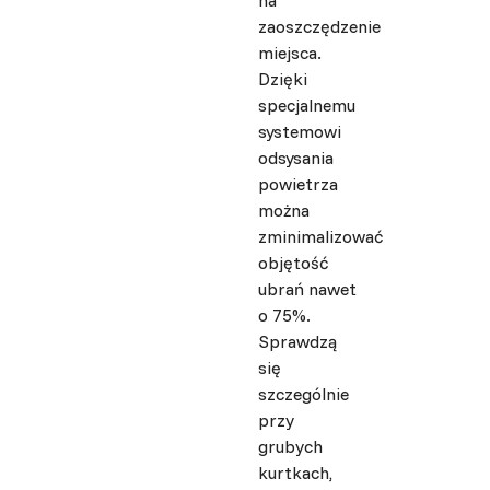
na
zaoszczędzenie
miejsca.
Dzięki
specjalnemu
systemowi
odsysania
powietrza
można
zminimalizować
objętość
ubrań nawet
o 75%.
Sprawdzą
się
szczególnie
przy
grubych
kurtkach,