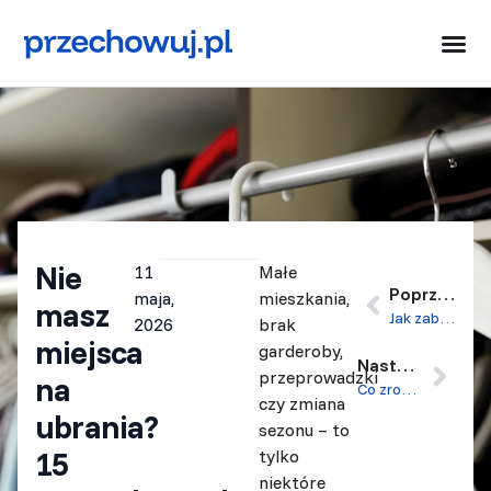
Nie
11
Małe
Poprzedni
maja,
mieszkania,
masz
Jak zabezpieczyć meble ogrodowe na zimę: Porady dla każdego materiału
2026
brak
miejsca
garderoby,
Następny
przeprowadzki
na
Co zrobić z rzeczami podczas remontu? 10 sprawdzonych sposobów na bezpieczne przechowywanie mebli i sprzętów
czy zmiana
ubrania?
sezonu – to
15
tylko
niektóre