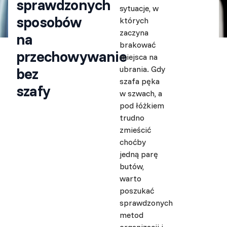
sprawdzonych
sytuacje, w
sposobów
których
zaczyna
na
brakować
przechowywanie
miejsca na
ubrania. Gdy
bez
szafa pęka
szafy
w szwach, a
pod łóżkiem
trudno
zmieścić
choćby
jedną parę
butów,
warto
poszukać
sprawdzonych
metod