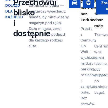
Przechowuj
Z
Bez
Zar
DOJAZD
Lotnisku Chopina —
centrum
samoc
o
blisko
DLA
wystarczy wyjechać z
bez
też
KAŻDEGO
miasta, by mieć własny
korków
dasz
i
magazyn pod ręką.
radę
Dużo miejsca, zero
Prosto
dostępnie
wąskich ulic, podjazd
z
Tramwa
dla każdego rodzaju
Centrum
z
auta.
lub
Centru
Woli —
w 20
wjeżdżasz
minut.
na duży
Idealne,
parking,
gdy
rozładowujesz
przyjed
i
po
zamykasz
mniejsz
boks.
bagaż.
Bez
nerwów.