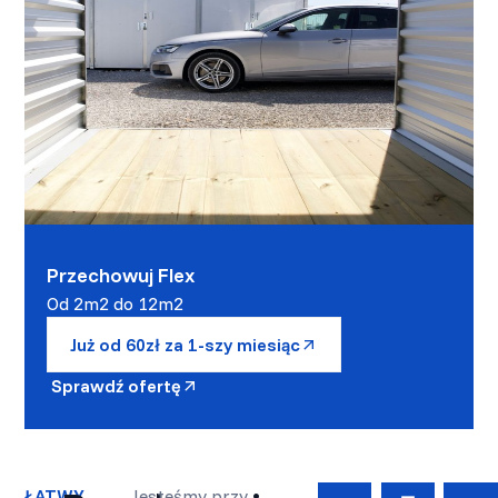
Przechowuj Flex
Od 2m2 do 12m2
Już od 60zł za 1-szy miesiąc
Sprawdź ofertę
ŁATWY
Jesteśmy przy