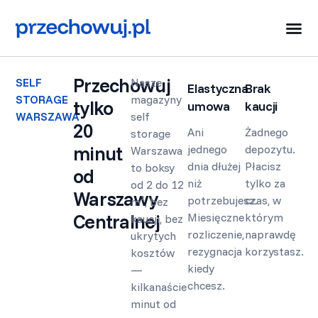
Przechowuj
SELF
Nasze
Elastyczna
Brak
STORAGE
magazyny
tylko
umowa
kaucji
WARSZAWA
self
20
Ani
Żadnego
storage
minut
jednego
depozytu.
Warszawa
dnia dłużej
Płacisz
to boksy
od
niż
tylko za
od 2 do 12
Warszawy
potrzebujesz.
czas, w
m², bez
Centralnej
Miesięczne
którym
kaucji, bez
rozliczenie,
naprawdę
ukrytych
rezygnacja
korzystasz.
kosztów
kiedy
—
chcesz.
kilkanaście
minut od